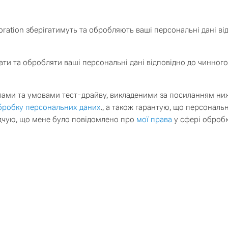
oration зберігатимуть та обробляють ваші персональні дані ві
ати та обробляти ваші персональні дані відповідно до чинного
лами та умовами тест-драйву, викладеними за посиланням ни
обробку персональних даних
., а також гарантую, що персональн
рсом на winner.ua - 51,55 грн.
Фінальну ціну уточнюйте по те
ідчую, що мене було повідомлено про
мої права
у сфері оброб