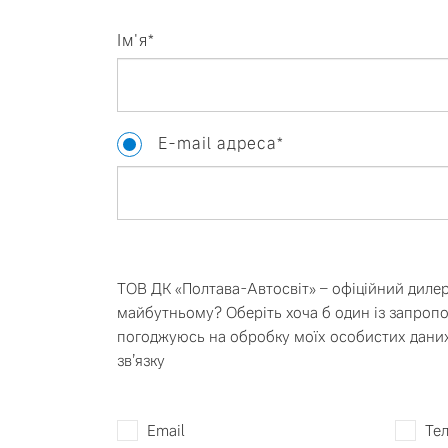
Ім'я*
Ознайомитись
Тест-драйв
E-mail адреса*
ES90
EX9
Електрокари
ТОВ ДК «Полтава-Автосвіт» – офіційний дилер
Ознайомитись
Ознай
майбутньому? Оберіть хоча б один із запропо
погоджуюсь на обробку моїх особистих даних
EX30
зв’язку
Email
Те