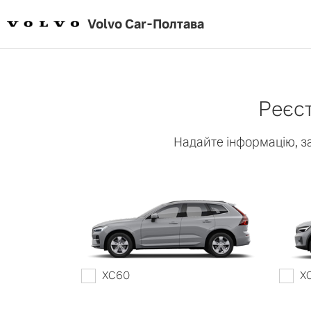
Volvo Car
-
Полтава
Моделі
Реєс
Надайте інформацію, з
XC90
XC6
Кросовери
Ознайомитись
Ознай
XC40
XC60
X