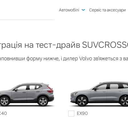
Автомобілі
Сервіс та аксесуари
Гарантія Volvo
трація на тест-драйв SUVCROS
Пропозиції сервіс
аповнивши форму нижче, і дилер Volvo зв'яжеться з 
0
Сервіс
Запис на сервіс
омитись
Тест-драйв
Аксесуари
C40
EX90