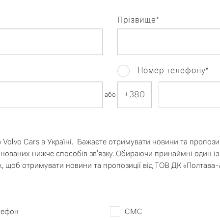
Додаткова персон
Прізвище*
Номер телефону*
0
або
 Volvo Cars в Україні. Бажаєте отримувати новини та пропозиц
омитись
Тест-драйв
нованих нижче способів зв’язку. Обираючи принаймні один із 
, щоб отримувати новини та пропозиції від ТОВ ДК «Полтава-
лефон
СМС