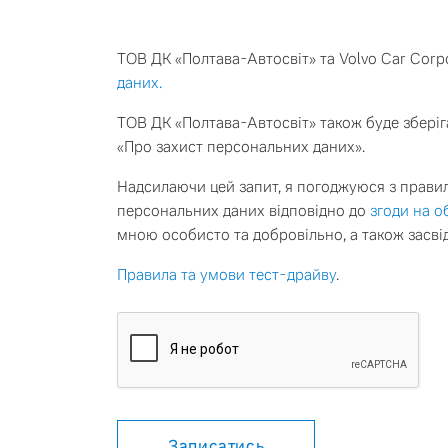
Ознайомитись
Тест-драйв
ТОВ ДК «Полтава-Автосвіт» та Volvo Car Corp
даних.
ТОВ ДК «Полтава-Автосвіт» також буде зберіг
Гібриди
«Про захист персональних даних».
Надсилаючи цей запит, я погоджуюся з прави
персональних даних відповідно до
згоди на 
*Розрахунок вказано станом на 6 серпня 2026 року за ку
мною особисто та добровільно, а також засв
+380 50 346 88 37. Кількість автомобілів обмежена.
Правила та умови тест-драйву
.
Записатись