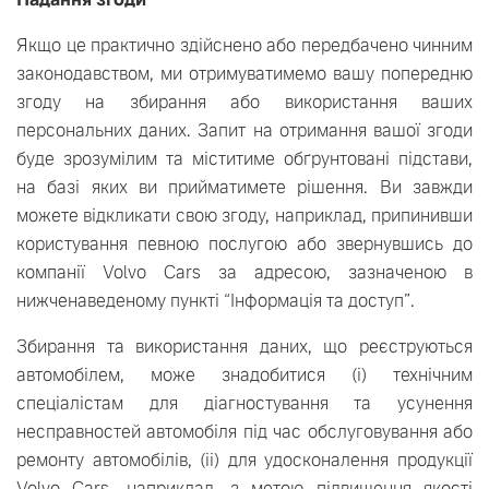
Якщо це практично здійснено або передбачено чинним
законодавством, ми отримуватимемо вашу попередню
згоду на збирання або використання ваших
персональних даних. Запит на отримання вашої згоди
буде зрозумілим та міститиме обґрунтовані підстави,
на базі яких ви прийматимете рішення. Ви завжди
можете відкликати свою згоду, наприклад, припинивши
користування певною послугою або звернувшись до
компанії Volvo Cars за адресою, зазначеною в
нижченаведеному пункті “Інформація та доступ”.
Збирання та використання даних, що реєструються
автомобілем, може знадобитися (i) технічним
спеціалістам для діагностування та усунення
несправностей автомобіля під час обслуговування або
ремонту автомобілів, (ii) для удосконалення продукції
Volvo Cars, наприклад, з метою підвищення якості