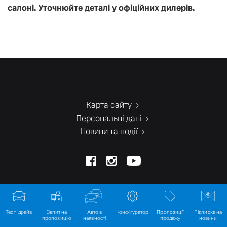
салоні. Уточнюйте деталі у офіційних дилерів.
Карта сайту
Персональні дані
Новини та події
Правова інформація
Авто в
Тест-драйв
Запит на
Конфігуратор
Пропозиції
Підписка на
наявності
пропозицію
продажу
новини
Гіперпосилання